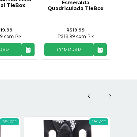
Esmeralda
Escur
al TieBox
Quadriculada TieBox
19,99
R$19,99
99
com
Pix
R$18,99
com
Pix
R$
RAR
COMPRAR
CO
25
% OFF
25
% OFF