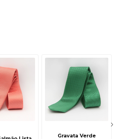
Gravata Verde
Gravat
Salmão Lista