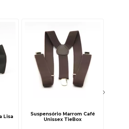
Suspensório Marrom Café
Gra
a Lisa
Unissex TieBox
Ma