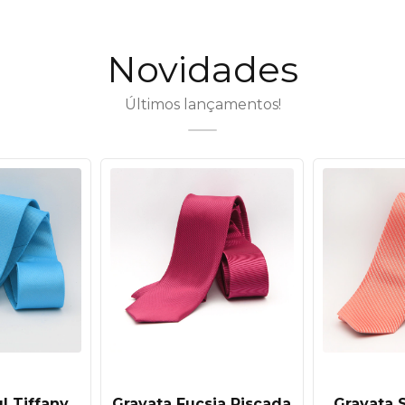
Novidades
Últimos lançamentos!
l Tiffany
Gravata Fucsia Riscada
Gravata 