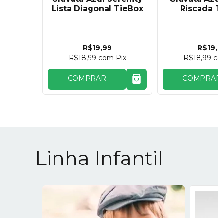
TieBox
Lista Diagonal TieBox
Riscada 
R$19,99
R$19
Pix
R$18,99
com
Pix
R$18,99
O
COMPRAR
COMPRA
Linha Infantil
ESGOTADO
ESGOTADO