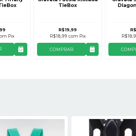
TieBox
TieBox
Diagon
,99
R$19,99
R$
com
Pix
R$18,99
com
Pix
R$18,
R
COMPRAR
COMP