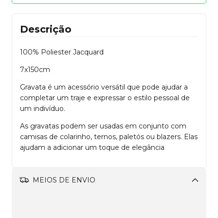
Descrição
100% Poliester Jacquard
7x150cm
Gravata é um acessório versátil que pode ajudar a
completar um traje e expressar o estilo pessoal de
um indivíduo.
As gravatas podem ser usadas em conjunto com
camisas de colarinho, ternos, paletós ou blazers. Elas
ajudam a adicionar um toque de elegância
MEIOS DE ENVIO
Alterar CEP
Aproveite!
R$249,00