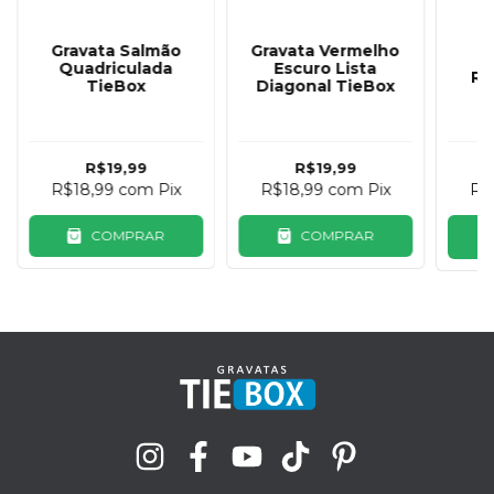
Gravata Salmão
Gravata Vermelho
G
Quadriculada
Escuro Lista
Ri
TieBox
Diagonal TieBox
R$19,99
R$19,99
R$18,99
com
Pix
R$18,99
com
Pix
R$
COMPRAR
COMPRAR
C