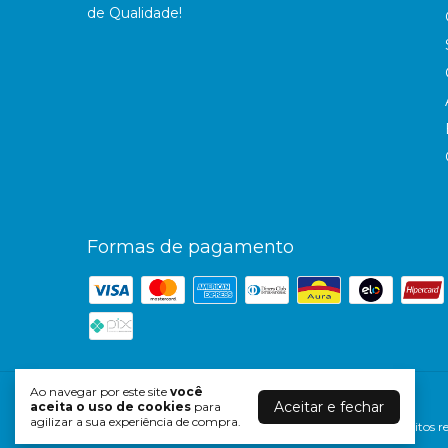
de Qualidade!
Formas de pagamento
Ao navegar por este site
você
Suspensórios Largo
- Gravatas TieBox
Aceitar e fechar
aceita o uso de cookies
para
agilizar a sua experiência de compra.
©2026. TieBox Gravatas - 29133657000109. Todos os direitos re