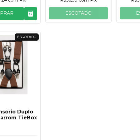
PRAR
ESGOTADO
E
ESGOTADO
nsório Duplo
Marrom TieBox