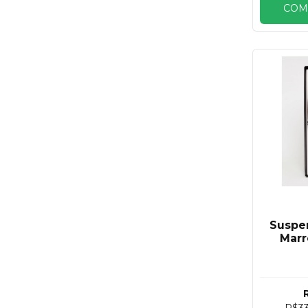
COM
Suspe
Marr
R$3