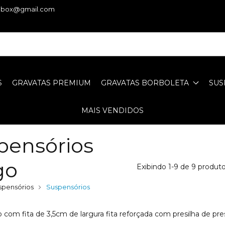
iebox@gmail.com
S
GRAVATAS PREMIUM
GRAVATAS BORBOLETA
SUS
MAIS VENDIDOS
pensórios
go
Exibindo 1-9 de 9 produt
spensórios
Suspensórios
 com fita de 3,5cm de largura fita reforçada com presilha de pr