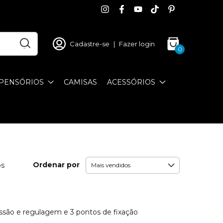
Cadastre-se
|
Fazer login
0
PENSÓRIOS
CAMISAS
ACESSÓRIOS
Ordenar por
os
essão e regulagem e 3 pontos de fixação