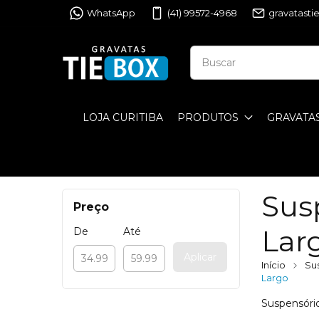
WhatsApp
(41) 99572-4968
gravatast
LOJA CURITIBA
PRODUTOS
GRAVATA
Sus
Preço
Lar
De
Até
Aplicar
Início
Su
Largo
Suspensório