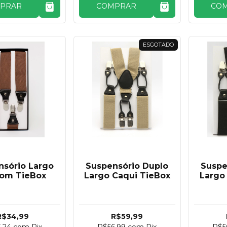
PRAR
COMPRAR
CO
ESGOTADO
nsório Largo
Suspensório Duplo
Suspe
om TieBox
Largo Caqui TieBox
Largo
R$34,99
R$59,99
3,24
com
Pix
R$56,99
com
Pix
R$5