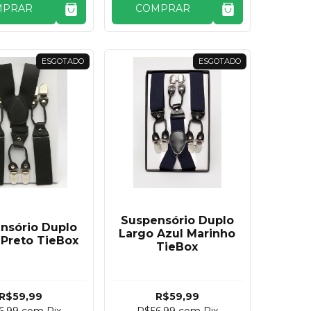
MPRAR
COMPRAR
ESGOTADO
ESGOTADO
Suspensório Duplo
nsório Duplo
Largo Azul Marinho
 Preto TieBox
TieBox
R$59,99
R$59,99
6,99
com
Pix
R$56,99
com
Pix