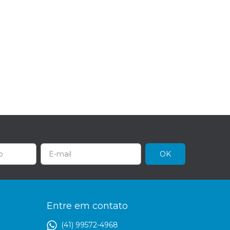
l
Entre em contato
(41) 99572-4968