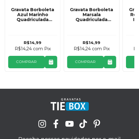
Gravata Borboleta
Gravata Borboleta
Gra
Azul Marinho
Marsala
Ros
Quadriculada
Quadriculada
In
TieBox
TieBox
R$14,99
R$14,99
R$14,24
com
Pix
R$14,24
com
Pix
R
COMPRAR
COMPRAR
C