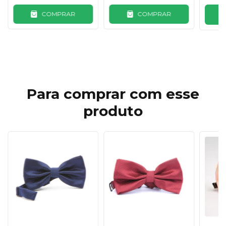
COMPRAR
COMPRAR
C
Para comprar com esse
produto