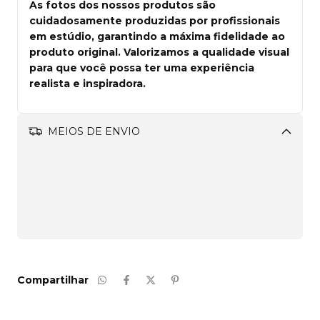
As fotos dos nossos produtos são
cuidadosamente produzidas por profissionais
em estúdio, garantindo a máxima fidelidade ao
produto original. Valorizamos a qualidade visual
para que você possa ter uma experiência
realista e inspiradora.
MEIOS DE ENVIO
Alterar CEP
Aproveite!
R$249,00
Adicione este produto e
tenha frete grátis!
CALCULAR
Compartilhar