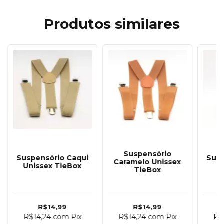
Produtos similares
Suspensório
Suspensório Caqui
Susp
Caramelo Unissex
Unissex TieBox
C
TieBox
R$14,99
R$14,99
R$14,24
com
Pix
R$14,24
com
Pix
R$